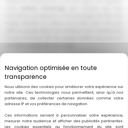
liquide de refroidissement et du lave-glace, et il inspecte
votre
système d’éclairage
pour s’assurer que tout
fonctionne normalement. Si vous envisagez de faire une
longue distance en voiture ou si votre auto n’est pas
allée au garage depuis de nombreux mois, n’hésitez pas
à nous contacter afin de prendre rendez-vous pour un
contrôle complet de votre engin
.
AGC Automobiles est établi au 18 route du fileur, ZA Bos
Plan, à Beychac-et-Caillau. Avant de nous y retrouver,
vous pouvez nous téléphoner au 05 57 96 98 93 ou nous
contacter par l’intermédiaire du
formulaire en ligne
, pour
Nous utilisons des cookies pour améliorer votre expérience sur
obtenir des renseignements sur nos prestations ou nos
notre site. Ces technologies nous permettent, ainsi qu'à nos
tarifs.
partenaires, de collecter certaines données comme votre
adresse IP et vos préférences de navigation.
Ces informations servent à personnaliser votre expérience,
←
Article précédent
mesurer notre audience et afficher des publicités pertinentes.
Les cookies essentiels au fonctionnement du site sont