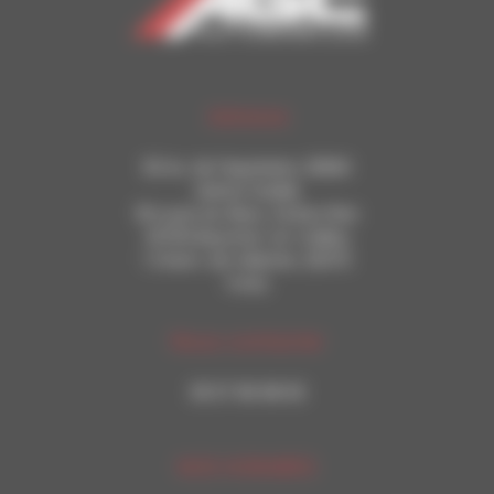
Adresse
93 Av. de l'Aquitaine, 33560
Sainte-Eulalie
18 route du fileur, ZA Bos Plan
33750 Beychac-et-Caillau
1 Chem. de Valentin, 33370
Yvrac
Nous contacter
05 57 96 98 93
NOS HORAIRES