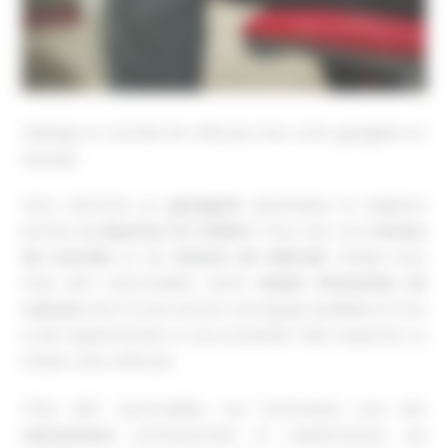
Vidange et contrôle de véhicule chez votre garagiste en
Gironde
Vous cherchez un
garagiste
dynamique et soigneux
proche de
Beychac-et-Caillau
? Pour tous vos
travaux
de contrôle
et de
révision de véhicule
, rendez-vous
chez AGC Automobiles. Notre
atelier d’entretien de
voitures
met à votre service une équipe qualifiée et tout
à fait expérimentée si vous souhaitez faire inspecter ou
réviser votre véhicule.
Chez AGC Automobiles, nos techniciens sont des
mécaniciens
professionnels et expérimentés qui