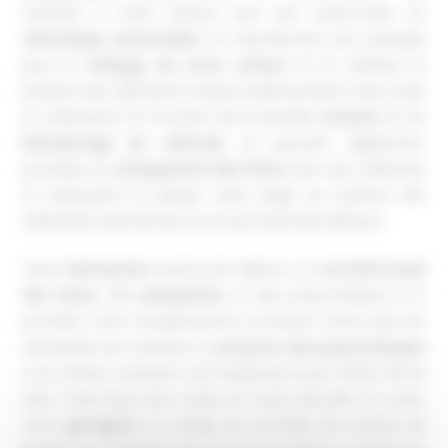
mettent à votre service tout leur savoir-faire en
mécanique automobile
. Ils interviennent par exemple
pour la
vidange de votre voiture
et ils vérifient la
pression des différents niveaux d’alimentation (eau, huile
et carburant). En fonction de la dernière
révision
et du
kilométrage du véhicule
, ils peuvent également
procéder au
changement des filtres
(air, eau, habitacle
et carburant) et passer votre engin au scanner afin
d’identifier directement tous ses éventuels défauts.
Votre
mécanicien
assure par ailleurs un
contrôle visuel
des freins
, des
plaquettes
et des pneumatiques et il
procède à leur remplacement au besoin. Notez qu’il est
nécessaire de maintenir la
pression des pneumatiques
à un niveau constant, non seulement pour éviter de les
user, mais aussi pour rouler en toute sécurité. En outre,
votre
garagiste
se charge de contrôler les niveaux de